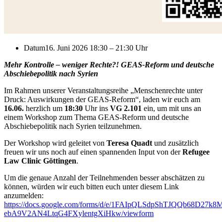
Datum
16. Juni 2026 18:30
–
21:30 Uhr
Mehr Kontrolle – weniger Rechte?! GEAS-Reform und deutsche
Abschiebepolitik nach Syrien
Im Rahmen unserer Veranstaltungsreihe „Menschenrechte unter
Druck: Auswirkungen der GEAS-Reform“, laden wir euch am
16.06.
herzlich um
18:30
Uhr ins
VG 2.101
ein, um mit uns an
einem Workshop zum Thema GEAS-Reform und deutsche
Abschiebepolitik nach Syrien teilzunehmen.
Der Workshop wird geleitet von
Teresa Quadt
und zusätzlich
freuen wir uns noch auf einen spannenden Input von der
Refugee
Law Clinic Göttingen
.
Um die genaue Anzahl der Teilnehmenden besser abschätzen zu
können, würden wir euch bitten euch unter diesem Link
anzumelden:
https://docs.google.com/forms/d/e/1FAIpQLSdpShTJQQb68D27k8
ebA9V2AN4LtqG4FXylentgXiHkw/viewform